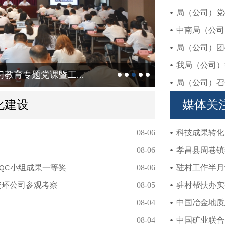
局（公司）党
中南局（公司
局（公司）团委
我局（公司）举
局（公司）召开树立和践行正确政绩观学习教育专题党课暨工作专班座谈会
坚定不移贯彻
局（公司）召
化建设
媒体关
科技成果转化典
08-06
孝昌县周巷镇
08-06
秀QC小组成果一等奖
驻村工作半月
08-06
资环公司参观考察
驻村帮扶办实事
08-05
中国冶金地质
08-04
中国矿业联合
08-04