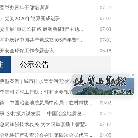
委举办青年干部培训班
07-27
）党委2026年巡察完成进驻
07-07
开展“重走长征路·启航新征程”主题...
07-03
办庆祝中国共产党成立105周年暨“...
07-01
总体国家安全观
开安全环保工作专题会议
06-18
注
公示公告
×
型案例 | 城市排水管渠污泥湿法生...
04-27
李集村驻村工作队：驻村更要“助”村
11-05
谈丨中国冶金地质总局中南局：驻村帮扶...
09-02
 乡村振兴谋发展 —中国冶金地质总...
05-27
总局加强技术攻关 为大国重器插上智慧...
07-17
会地质矿产勘查分会召开第四次会员代表...
04-05